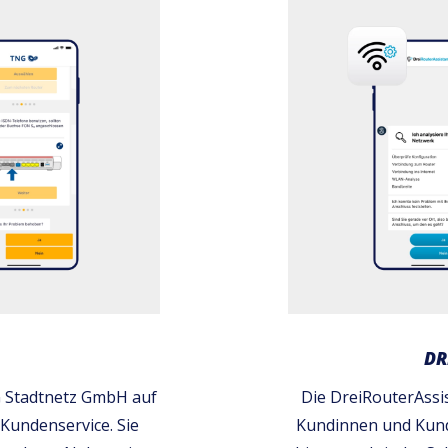
DR
NG Stadtnetz GmbH auf
Die DreiRouterAssis
undenservice. Sie
Kundinnen und Kund