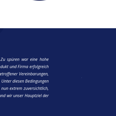
 Zu spüren war eine hohe
dukt und Firma erfolgreich
getroffener Vereinbarungen,
„Die Lösung von Co
 Unter diesen Bedingungen
Das Team hat uns g
 nun extrem zuversichtlich,
und wir unser Hauptziel der