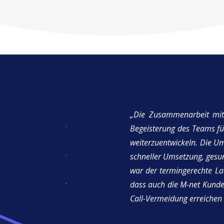
ils. Hier wurde in
„Die Zusammenarbeit mit
 3rd-Level Support
Begeisterung des Teams fü
ertes Team von IT-
weiterzuentwickeln. Die Um
Konstellationen zur
schneller Umsetzung, ges
t eins zu eins und
war der termingerechte Lau
der Lage, intuitiv
dass auch die M-net Kunden
Call-Vermeidung erreichen