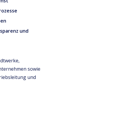
enst
rozesse
nen
nsparenz und
adtwerke,
nternehmen sowie
triebsleitung und