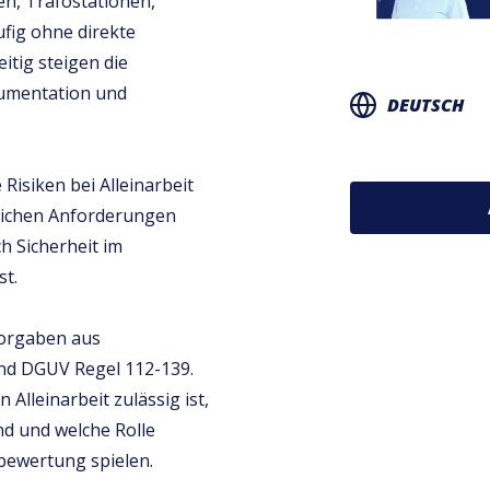
en, Trafostationen,
fig ohne direkte
itig steigen die
kumentation und
DEUTSCH
 Risiken bei Alleinarbeit
lichen Anforderungen
h Sicherheit im
st.
Vorgaben aus
und DGUV Regel 112-139.
Alleinarbeit zulässig ist,
d und welche Rolle
bewertung spielen.